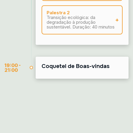
Palestrante
Leidivan de
Palestra 2
Almeida Frazão
Transição ecológica: da
UFMG / CCarbon
degradação à produção
sustentável. Duração: 40 minutos
Palestrante
Helder Farias
Pereira de
Araújo
UFPB
19:00 -
Coquetel de Boas-vindas
21:00