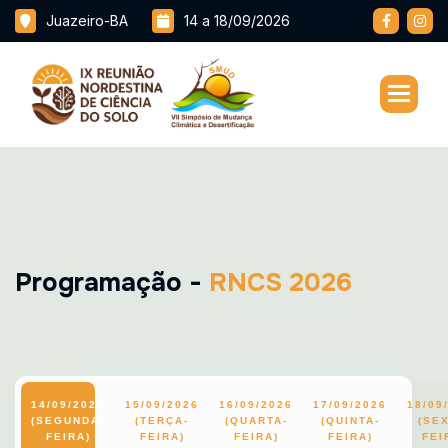
Juazeiro-BA
14 a 18/09/2026
P
r
o
g
r
a
m
a
ç
ã
o
-
R
N
C
S
2
0
2
6
14/09/2026
15/09/2026
16/09/2026
17/09/2026
18/09
(SEGUNDA-
(TERÇA-
(QUARTA-
(QUINTA-
(SEX
FEIRA)
FEIRA)
FEIRA)
FEIRA)
FEI