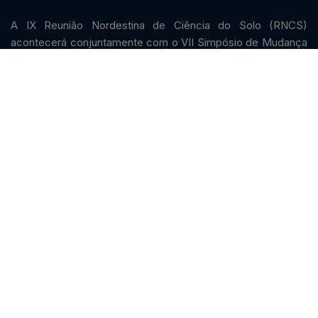
A IX Reunião Nordestina de Ciência do Solo (RNCS)
acontecerá conjuntamente com o VII Simpósio de Mudança
Climática e Desertificação (SMUD). O evento acontecerá
de 14 a 18 de setembro de 2026 nas cidades de Petrolina-PE
e Juazeiro-BA. Com o tema principal Solos do Futuro:
bioinsumos, inteligência artificial e eficiência produtiva, a
programação principal acontecerá no Complexo
Multieventos da Universidade Federal do Vale do São
Francisco, no período.
Links diretos
Programação
Convidado
Comissões
Acessos
Inscrições